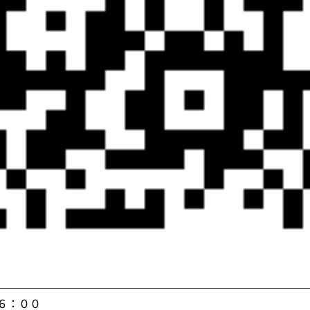
１６：００