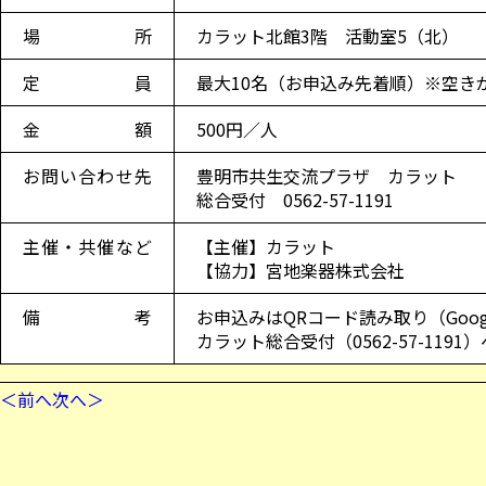
場所
カラット北館3階 活動室5（北）
定員
最大10名（お申込み先着順）※空き
金額
500円／人
お問い合わせ先
豊明市共生交流プラザ カラット
総合受付 0562-57-1191
主催・共催など
【主催】カラット
【協力】宮地楽器株式会社
備考
お申込みはQRコード読み取り（Goo
カラット総合受付（0562-57-119
＜前へ
次へ＞