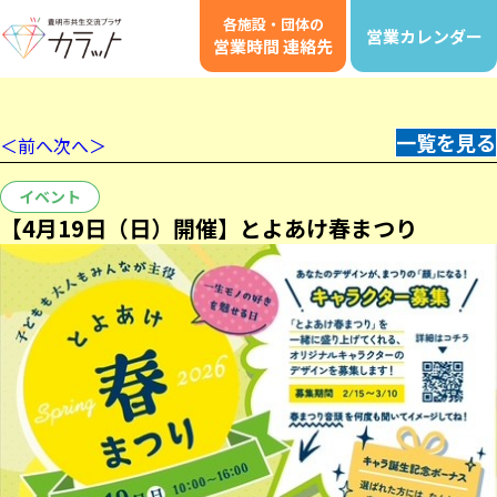
各施設・団体の
営業カレンダー
営業時間 連絡先
一覧を見る
＜前へ
次へ＞
イベント
【4月19日（日）開催】とよあけ春まつり